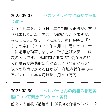
2025.09.07
セカンドライフに直結する年
金改正
２０２５年６月２０日、年金制度改正法が公布
されました。改正内容は多岐にわたりますが、
暮らしに身近なテーマに絞り、週刊金曜日「く
らしの泉」（２０２５年９月５日号）のコーナ
ーに記事を執筆しました。取り上げたテーマは
次の３つです。 短時間労働者の社会保険の加
入対象者が段階的に広がること（公布から３年
以内の政令で定める日から） 在職老齢年金の基
準が２０２６年４月以降、月５０万円
2025.08.30
ヘルパーさんの酷暑の移動実
態について緊急アンケート実施
前々回の当欄『酷暑の中の移動で介護ヘルパー