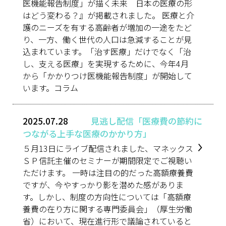
医機能報告制度」が描く未来 日本の医療の形
はどう変わる？』が掲載されました。 医療と介
護のニーズを有する高齢者が増加の一途をたど
り、一方、働く世代の人口は急減することが見
込まれています。「治す医療」だけでなく「治
し、支える医療」を実現するために、今年4月
から「かかりつけ医機能報告制度」が開始して
います。コラム
2025.07.28
見逃し配信「医療費の節約に
つながる上手な医療のかかり方」
５月13日にライブ配信されました、マネックス
ＳＰ信託主催のセミナーが期間限定でご視聴い
ただけます。 一時は注目の的だった高額療養費
ですが、今やすっかり影を潜めた感がありま
す。しかし、制度の方向性については「高額療
養費の在り方に関する専門委員会」（厚生労働
省）において、現在進行形で議論されていると