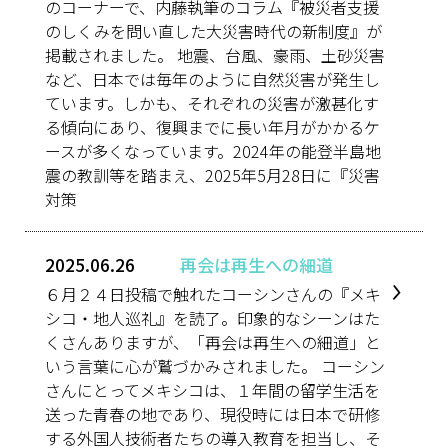
のコーナーで、内藤執筆のコラム『被災者支援
のしくみを問い直した大災害時代の新制度』が
掲載されました。 地震、台風、豪雨、土砂災害
など、日本では毎年のように自然災害が発生し
ています。しかも、それぞれの災害が激甚化す
る傾向にあり、復興までに長い年月がかかるケ
ースが多くなっています。2024年の能登半島地
震の教訓等を踏まえ、2025年5月28日に『災害
対策
2025.06.26
再会は再生への細道
６月２４日投稿で触れたコーシンさんの『メキ
シコ・地人巡礼』を読了。印象的なシーンはた
くさんありますが、「再会は再生への細道」と
いう言葉に心が鷲づかみされました。 コーシン
さんにとってメキシコは、１年間の留学生活を
送った青春の地であり、現役時には日本で研修
する外国人技術者たちの導入教育を担当し、そ