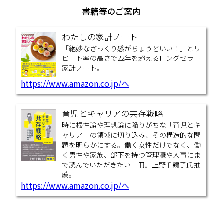
ービスがインターネットを介して行われる
書籍等のご案内
のが当りまえになっている今日この頃。ど
こにどのような資産を持っているか、どん
わたしの家計ノート
なサービスを利用しているのか、本人以外
「絶妙なざっくり感がちょうどいい！」とリ
は把握でき
ピート率の高さで22年を超えるロングセラー
家計ノート。
2026.06.08
遺言書は残された人への
https://www.amazon.co.jp/へ
「思いやり」
「うちは家族みんな仲がいいから」とか
育児とキャリアの共存戦略
「遺言を残すほどの財産はない」という方
時に根性論や理想論に陥りがちな「育児とキ
は多いのですが、遺言書を残すことで、残
ャリア」の領域に切り込み、その構造的な問
された家族が複雑な手続きに煩わされるこ
題を明らかにする。働く女性だけでなく、働
く男性や家族、部下を持つ管理職や人事にま
とを回避できます。 週刊金曜日2026年6月
で読んでいただきたい一冊。上野千鶴子氏推
5日
薦。
https://www.amazon.co.jp/へ
2026.05.06
「介護施設選び」は今後
の「生活の質」を左右します