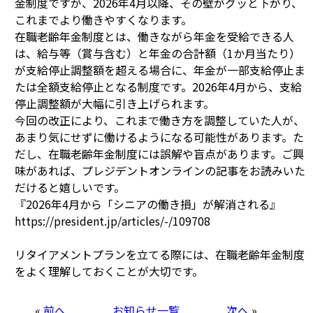
金制度ですが、2026年4月以降、その壁がグッと下がり、
これまでより働きやすくなります。
在職老齢年金制度とは、働きながら年金を受給できる人
は、給与等（賞与含む）と年金の合計額（1か月当たり）
が支給停止調整額を超える場合に、年金が一部支給停止ま
たは全額支給停止となる制度です。2026年4月から、支給
停止調整額が大幅に引き上げられます。
今回の改正により、これまで働き方を調整していた人が、
あまり気にせずに働けるようになる可能性があります。た
だし、在職老齢年金制度には誤解や盲点があります。ご興
味があれば、プレジデントオンラインの記事をお読みいた
だけると嬉しいです。
『2026年4月から「シニアの働き損」が解消される』
https://president.jp/articles/-/109708
リタイアメントプランを立てる際には、在職老齢年金制度
をよく理解しておくことが大切です。
«
前へ
お知らせ一覧
次へ
»